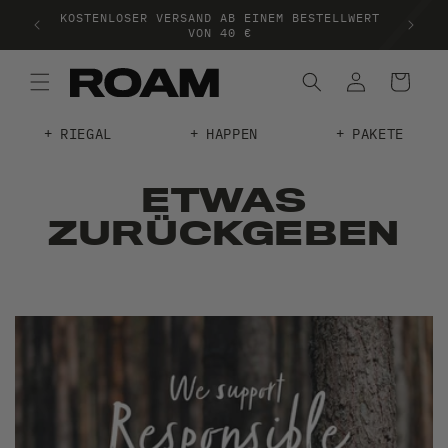
KOSTENLOSER VERSAND AB EINEM BESTELLWERT
KOSTEN
T!
VON 40 €
RIEGAL
HAPPEN
PAKETE
ETWAS
ZURÜCKGEBEN