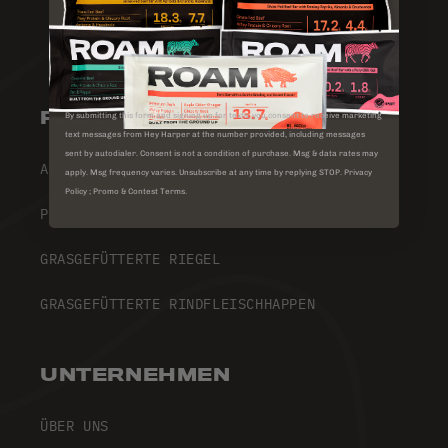
PRODUKTE
By submitting this form and signing up for texts, you consent to receive marketing
text messages from Hey Harper at the number provided, including messages
sent by autodialer. Consent is not a condition of purchase. Msg & data rates may
ALLE PRODUKTE
apply. Msg frequency varies. Unsubscribe at any time by replying STOP. Privacy
Policy ; Promo & Contest Terms.
PAKETE
GRASGEFÜTTERTE RIEGEL
GRASGEFÜTTERTE RINDFLEISCHHAPPEN
UNTERNEHMEN
ÜBER UNS